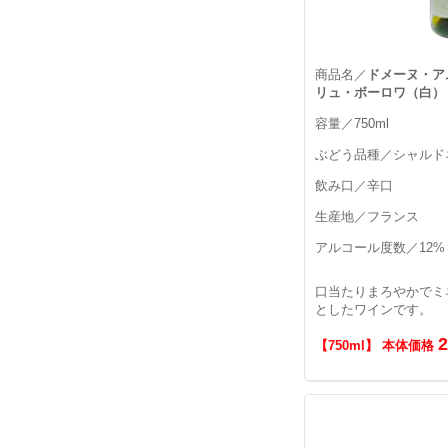
商品名／
ドメーヌ・ア
リュ・ボーロワ（白）
容量／750ml
ぶどう品種／シャルド
飲み口／辛口
生産地／フランス
アルコール度数／12%
口当たりまろやかでミ
としたワインです。
【750ml】 本体価格