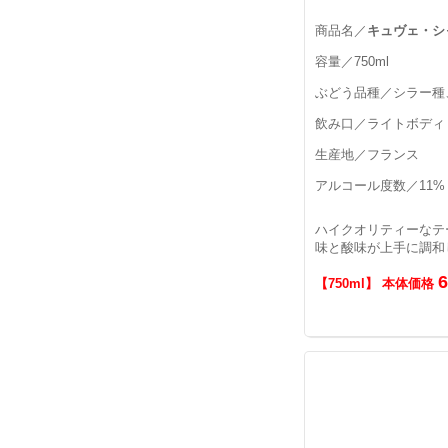
商品名／
キュヴェ・シ
容量／750ml
ぶどう品種／シラー種
飲み口／ライトボディ
生産地／フランス
アルコール度数／11%
ハイクオリティーなテ
味と酸味が上手に調和
【750ml】 本体価格