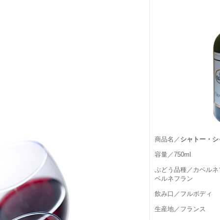
商品名／
シャトー・シ
容量／750ml
ぶどう品種／カベルネ
ベルネフラン
飲み口／フルボディ
生産地／フランス