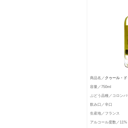
商品名／
クゥール・ド
容量／750ml
ぶどう品種／コロンバ
飲み口／辛口
生産地／フランス
アルコール度数／11%