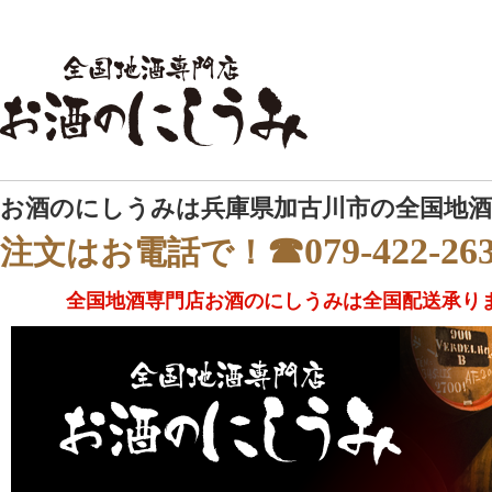
お酒のにしうみは兵庫県加古川市の全国地酒
☎079-422-26
注文はお電話で！
全国地酒専門店お酒のにしうみは全国配送承り