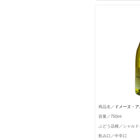
商品名／
ドメーヌ・ア
容量／750ml
ぶどう品種／シャルド
飲み口／中辛口