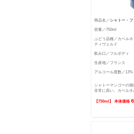
商品名／
シャトー・フェ
容量／750ml
ぶどう品種／カベルネ
ティヴェルド
飲み口／フルボディ
生産地／フランス
アルコール度数／13%
シャトーマンゴーの畑
非常に高い。カベルネ
【750ml】 本体価格