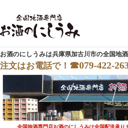
お酒のにしうみは兵庫県加古川市の全国地酒
☎079-422-26
注文はお電話で！
全国地酒専門店お酒のにしうみは全国配送承り