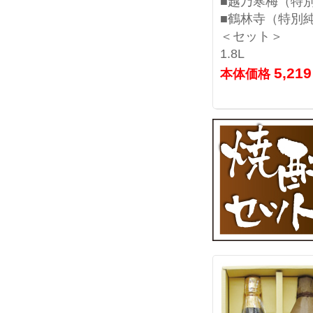
■越乃寒梅（特
■鶴林寺（特別
＜セット＞
1.8L
5,21
本体価格