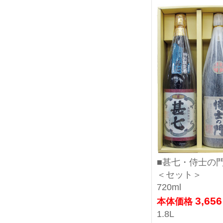
■甚七・侍士の
＜セット＞
720ml
3,65
本体価格
1.8L