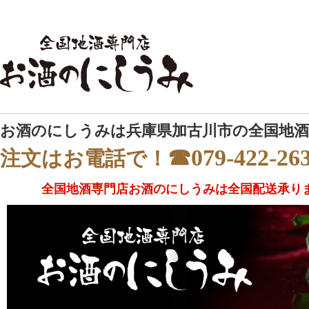
お酒のにしうみは兵庫県加古川市の全国地酒
☎079-422-26
注文はお電話で！
全国地酒専門店お酒のにしうみは全国配送承り