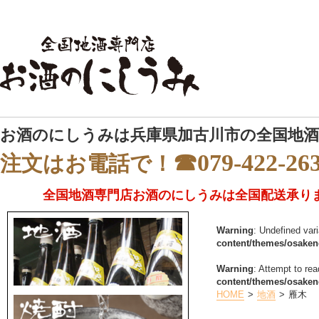
お酒のにしうみは兵庫県加古川市の全国地酒
☎079-422-26
注文はお電話で！
全国地酒専門店お酒のにしうみは全国配送承り
Warning
: Undefined var
content/themes/osake
Warning
: Attempt to rea
content/themes/osake
HOME
地酒
雁木