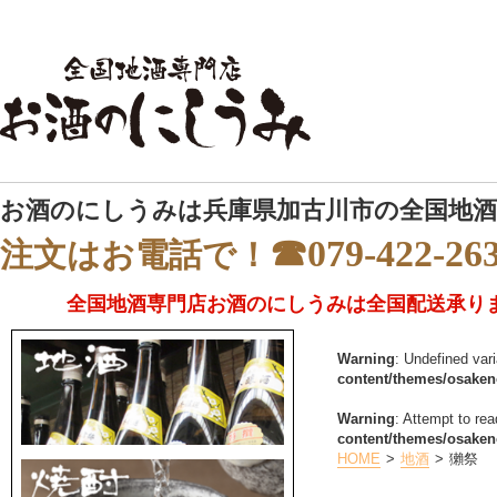
お酒のにしうみは兵庫県加古川市の全国地酒
☎079-422-26
注文はお電話で！
全国地酒専門店お酒のにしうみは全国配送承り
Warning
: Undefined var
content/themes/osake
Warning
: Attempt to rea
content/themes/osake
HOME
地酒
獺祭